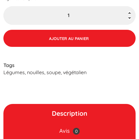
AJOUTER AU PANIER
Tags
Légumes
,
nouilles
,
soupe
,
végétalien
Description
Avis
0