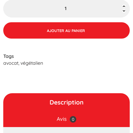
AJOUTER AU PANIER
Tags
avocat
,
végétalien
Description
Avis
0